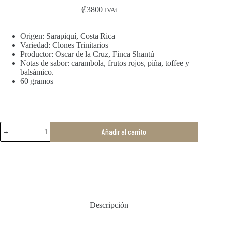
₡
3800
IVAi
Origen: Sarapiquí, Costa Rica
Variedad: Clones Trinitarios
Productor: Oscar de la Cruz, Finca Shantú
Notas de sabor: carambola, frutos rojos, piña, toffee y
balsámico.
60 gramos
Sarapiquí
Añadir al carrito
70%
cantidad
Descripción