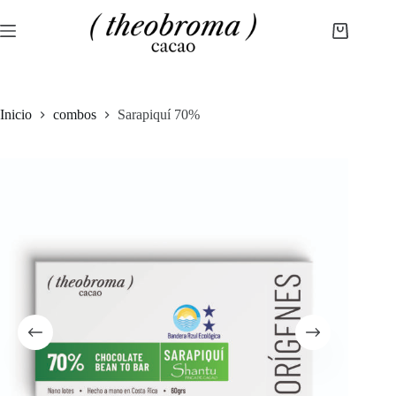
Skip
to
Shopping
content
cart
Inicio
combos
Sarapiquí 70%